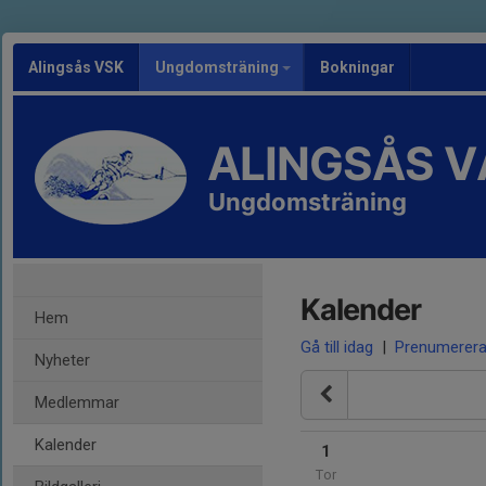
Alingsås VSK
Ungdomsträning
Bokningar
ALINGSÅS 
Ungdomsträning
Kalender
Hem
Gå till idag
|
Prenumerer
Nyheter
Medlemmar
Kalender
1
Tor