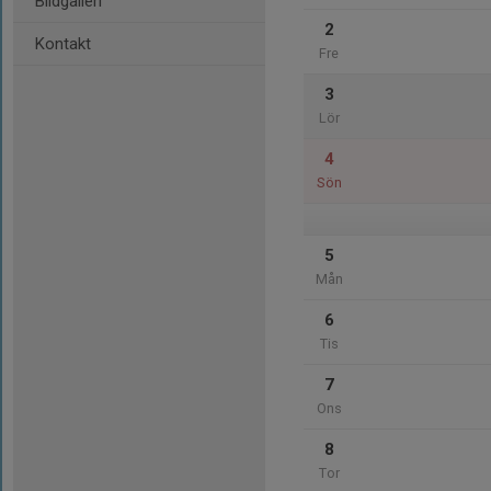
Bildgalleri
2
Kontakt
Fre
3
Lör
4
Sön
5
Mån
6
Tis
7
Ons
8
Tor