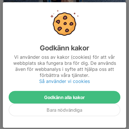
Godkänn kakor
Vi använder oss av kakor (cookies) för att vår
webbplats ska fungera bra för dig. De används
även för webbanalys i syfte att hjälpa oss att
förbättra våra tjänster.
Så använder vi cookies
Godkänn alla kakor
Två glada deltagare i 2023-års vattenskidskola
Varje sommar har vi en vattenskidskola för barn/ungdomar. Mer
Bara nödvändiga
information kommer när årets vattenskidskola är planerad.
Läs mer