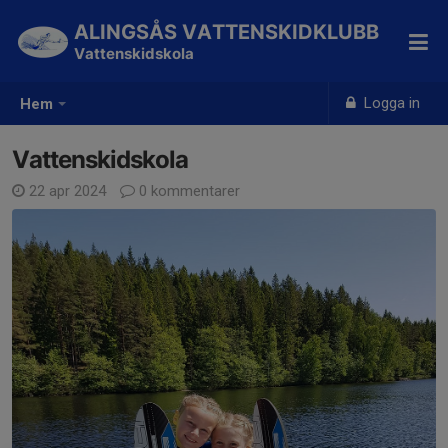
ALINGSÅS VATTENSKIDKLUBB
Vattenskidskola
Logga in
Hem
Vattenskidskola
22 apr 2024
0 kommentarer