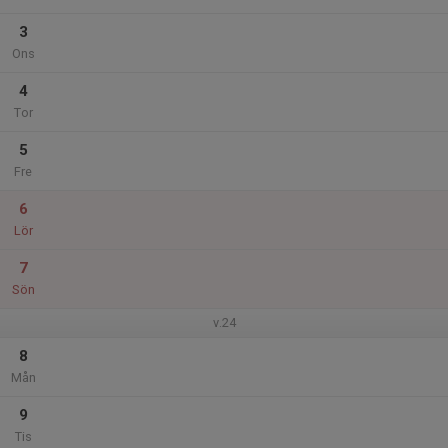
3
Ons
4
Tor
5
Fre
6
Lör
7
Sön
v.24
8
Mån
9
Tis