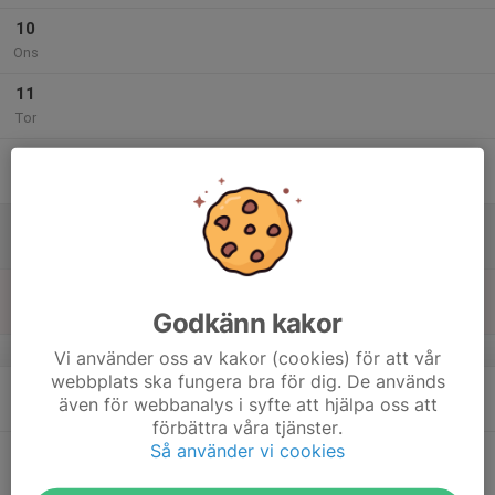
10
Ons
11
Tor
12
Fre
13
Lör
14
Sön
Godkänn kakor
v.25
Vi använder oss av kakor (cookies) för att vår
webbplats ska fungera bra för dig. De används
15
även för webbanalys i syfte att hjälpa oss att
Mån
förbättra våra tjänster.
Så använder vi cookies
16
Tis