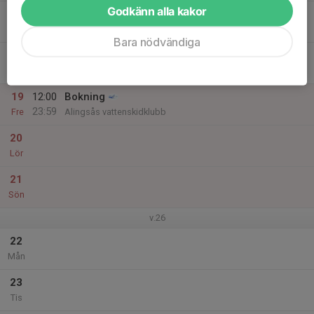
Godkänn alla kakor
17
Ons
Bara nödvändiga
18
Tor
19
12:00
Bokning
23:59
Fre
Alingsås vattenskidklubb
20
Lör
21
Sön
v.26
22
Mån
23
Tis