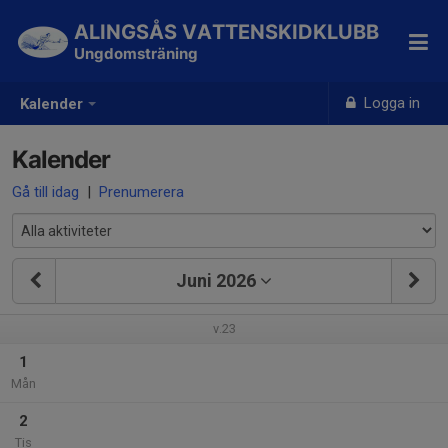
ALINGSÅS VATTENSKIDKLUBB
Ungdomsträning
Logga in
Kalender
Kalender
Gå till idag
|
Prenumerera
Juni 2026
v.23
1
Mån
2
Tis