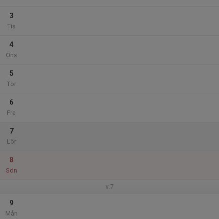
3
Tis
4
Ons
5
Tor
6
Fre
7
Lör
8
Sön
v.7
9
Mån