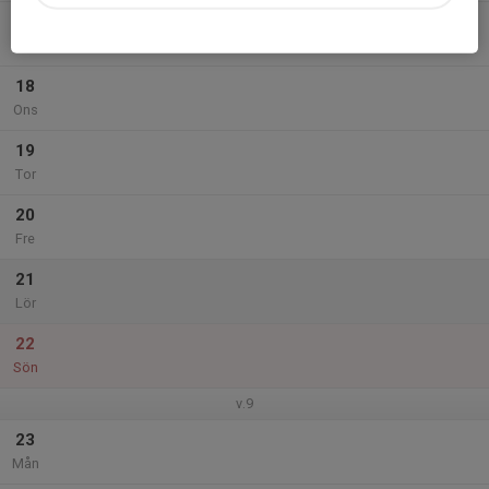
17
Tis
18
Ons
19
Tor
20
Fre
21
Lör
22
Sön
v.9
23
Mån