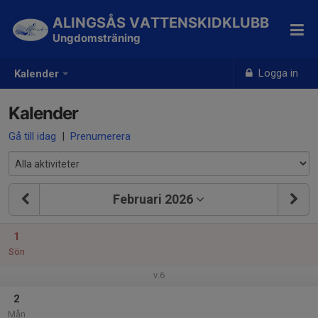
ALINGSÅS VATTENSKIDKLUBB
Ungdomsträning
Logga in
Kalender
Kalender
Gå till idag
|
Prenumerera
Februari 2026
1
Sön
v.6
2
Mån