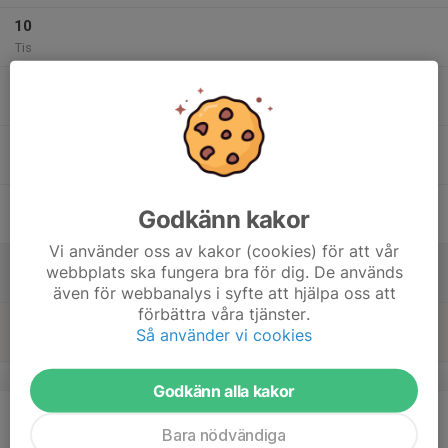
10
Tis
11
Ons
12
Tor
13
Godkänn kakor
Fre
Vi använder oss av kakor (cookies) för att vår
14
webbplats ska fungera bra för dig. De används
Lör
även för webbanalys i syfte att hjälpa oss att
förbättra våra tjänster.
15
Så använder vi cookies
Sön
v.8
Godkänn alla kakor
16
Mån
Bara nödvändiga