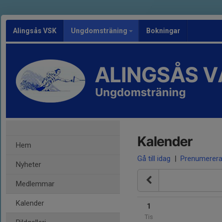
Alingsås VSK
Ungdomsträning
Bokningar
ALINGSÅS 
Ungdomsträning
Kalender
Hem
Gå till idag
|
Prenumerer
Nyheter
Medlemmar
Kalender
1
Tis