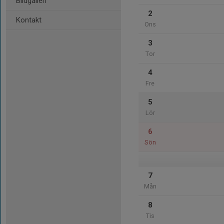
Bildgalleri
2
Kontakt
Ons
3
Tor
4
Fre
5
Lör
6
Sön
7
Mån
8
Tis