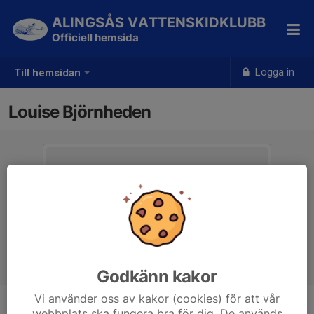
ALINGSÅS VATTENSKIDKLUBB
Officiell hemsida
Logga in
Till hemsidan
Louise Björnheden
Godkänn kakor
Vi använder oss av kakor (cookies) för att vår
webbplats ska fungera bra för dig. De används
Titel
Webbansvarig