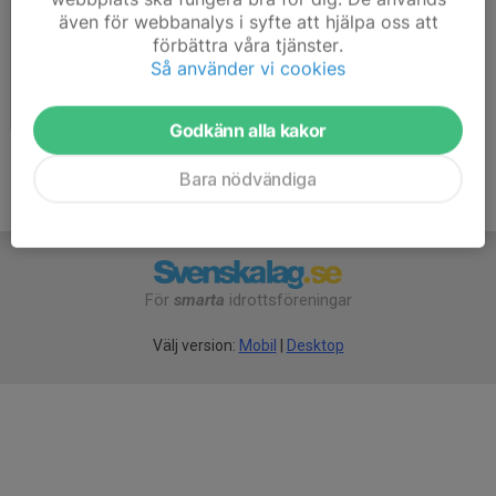
även för webbanalys i syfte att hjälpa oss att
förbättra våra tjänster.
Så använder vi cookies
Klubbstugan
2022-04-11
|
6 st
Godkänn alla kakor
Bara nödvändiga
För
smarta
idrottsföreningar
Välj version:
Mobil
|
Desktop