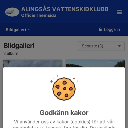
ALINGSÅS VATTENSKIDKLUBB
Officiell hemsida
Logga in
Bildgalleri
Bildgalleri
Senaste (3)
3 album
Blandat
Anläggningen
2022-05-10
|
1 st
2022-04-11
|
6 st
Godkänn kakor
Vi använder oss av kakor (cookies) för att vår
webbplats ska fungera bra för dig. De används