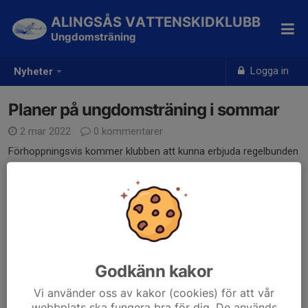
ALINGSÅS VATTENSKIDKLUBB
Ungdomsträning
Logga in
Nyheter
Planer på ungdomsträning i sommar
2 mar 2022
0 kommentarer
Förhoppningsvis kommer klubben att kunna erbjuda regelbunden
ungdomsträning i sommar. Mer information kommer :)
Dela nyhet
Kommentarer
Godkänn kakor
Vi använder oss av kakor (cookies) för att vår
webbplats ska fungera bra för dig. De används