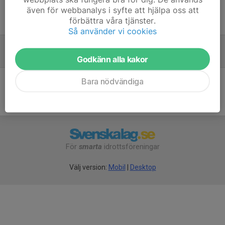
även för webbanalys i syfte att hjälpa oss att
förbättra våra tjänster.
Tidigare nyheter
Så använder vi cookies
Planer på ungdomsträning i sommar
2 mar 2022
0
Godkänn alla kakor
Bara nödvändiga
För
smarta
idrottsföreningar
Välj version:
Mobil
|
Desktop