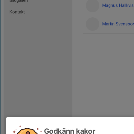
Bildgalleri
Magnus Hallkvis
Kontakt
Martin Svensso
Godkänn kakor