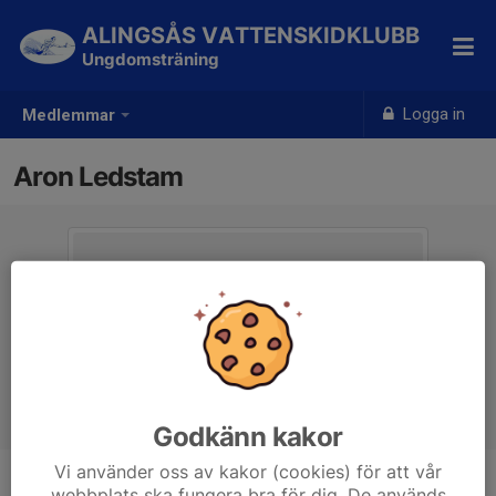
ALINGSÅS VATTENSKIDKLUBB
Ungdomsträning
Logga in
Medlemmar
Aron Ledstam
Godkänn kakor
Vi använder oss av kakor (cookies) för att vår
webbplats ska fungera bra för dig. De används
Ålder
44 år