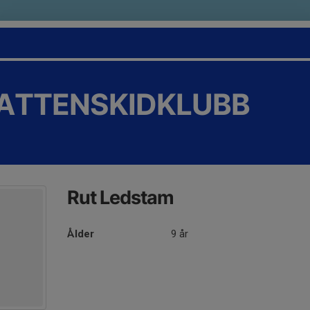
VATTENSKIDKLUBB
Rut Ledstam
Ålder
9 år