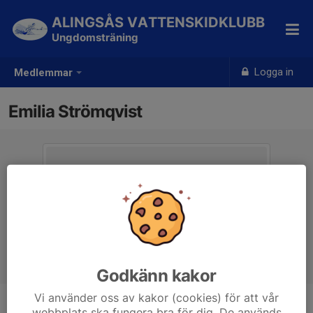
ALINGSÅS VATTENSKIDKLUBB
Ungdomsträning
Logga in
Medlemmar
Emilia Strömqvist
Godkänn kakor
Vi använder oss av kakor (cookies) för att vår
webbplats ska fungera bra för dig. De används
Ålder
13 år